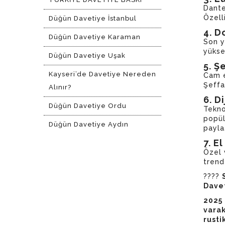
Dante
Özell
Düğün Davetiye İstanbul
4. D
Düğün Davetiye Karaman
Son y
yükse
Düğün Davetiye Uşak
5. Ş
Kayseri’de Davetiye Nereden
Cam e
Şeffa
Alınır?
6. D
Düğün Davetiye Ordu
Tekno
popül
Düğün Davetiye Aydın
paylaş
7. E
Özel 
trend
????
Davet
2025 
varak
rusti