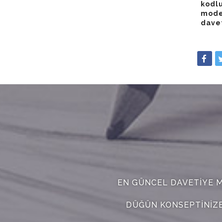
kodlu
model
davet
EN GÜNCEL DAVETIYE M
DÜĞÜN KONSEPTINIZE 