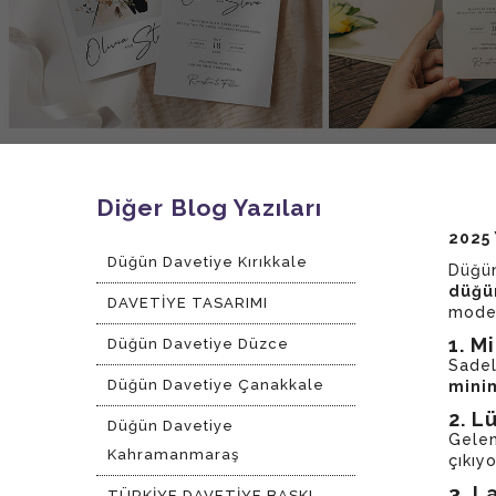
Diğer Blog Yazıları
2025 
Düğün Davetiye Kırıkkale
Düğün
düğün
DAVETİYE TASARIMI
model
1. M
Düğün Davetiye Düzce
Sadel
Düğün Davetiye Çanakkale
minim
2. L
Düğün Davetiye
Gelen
Kahramanmaraş
çıkıyo
3. L
TÜRKİYE DAVETİYE BASKI