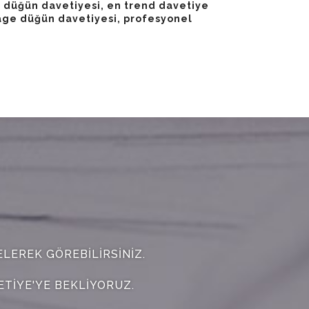
l düğün davetiyesi, en trend davetiye
tage düğün davetiyesi, profesyonel
LEREK GÖREBILIRSINIZ.
ETIYE'YE BEKLIYORUZ.