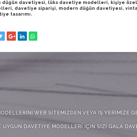
 düğün davetiyesi, lüks davetiye modelleri, kişiye öze
leri, davetiye siparişi, modern düğün davetiyesi, vin
iye tasarımı.
ODELLERINI WEB SITEMIZDEN VEYA IŞ YERIMIZE GE
UYGUN DAVETIYE MODELLERI IÇIN SIZI GALA DAV