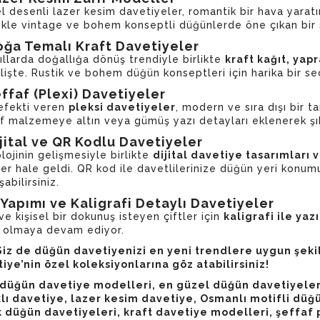
l desenli lazer kesim davetiyeler, romantik bir hava yaratır
ikle vintage ve bohem konseptli düğünlerde öne çıkan bir
oğa Temalı Kraft Davetiyeler
ıllarda doğallığa dönüş trendiyle birlikte
kraft kağıt, yap
lişte. Rustik ve bohem düğün konseptleri için harika bir s
effaf (Plexi) Davetiyeler
fekti veren
pleksi davetiyeler
, modern ve sıra dışı bir ta
f malzemeye altın veya gümüş yazı detayları eklenerek şık
ijital ve QR Kodlu Davetiyeler
lojinin gelişmesiyle birlikte
dijital davetiye tasarımları 
er hale geldi. QR kod ile davetlilerinize düğün yeri konu
abilirsiniz.
l Yapımı ve Kaligrafi Detaylı Davetiyeler
ve kişisel bir dokunuş isteyen çiftler için
kaligrafi ile ya
 olmaya devam ediyor.
Siz de düğün davetiyenizi en yeni trendlere uygun şekil
iye’nin özel koleksiyonlarına göz atabilirsiniz!
düğün davetiye modelleri, en güzel düğün davetiyeleri
lı davetiye, lazer kesim davetiye, Osmanlı motifli dü
k düğün davetiyeleri, kraft davetiye modelleri, şeffaf p