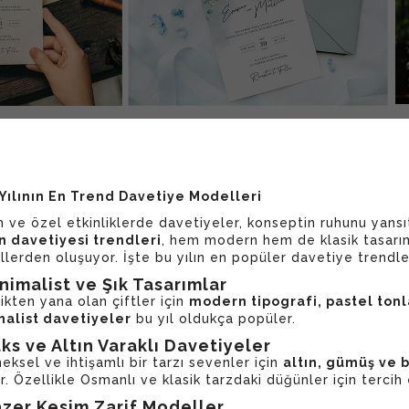
Yılının En Trend Davetiye Modelleri
 ve özel etkinliklerde davetiyeler, konseptin ruhunu yansı
 davetiyesi trendleri
, hem modern hem de klasik tasarım
lerden oluşuyor. İşte bu yılın en popüler davetiye trendler
inimalist ve Şık Tasarımlar
ikten yana olan çiftler için
modern tipografi, pastel tonl
alist davetiyeler
bu yıl oldukça popüler.
üks ve Altın Varaklı Davetiyeler
eksel ve ihtişamlı bir tarzı sevenler için
altın, gümüş ve 
r. Özellikle Osmanlı ve klasik tarzdaki düğünler için tercih 
azer Kesim Zarif Modeller