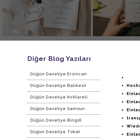
Diğer Blog Yazıları
Düğün Davetiye Erzincan
Düğün Davetiye Balıkesir
Hoc
Ein
Düğün Davetiye Kırklareli
Ein
Düğün Davetiye Samsun
Ein
tran
Düğün Davetiye Bingöl
Wied
Düğün Davetiye Tokat
Ein