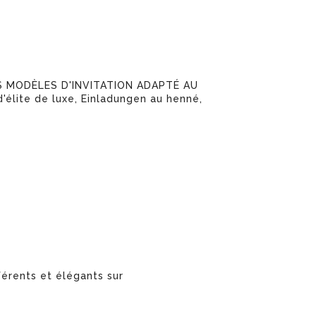
 MODÈLES D'INVITATION ADAPTÉ AU
lite de luxe, Einladungen au henné,
érents et élégants sur