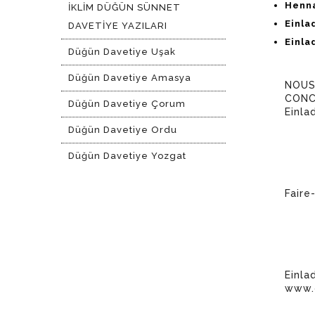
Hen
İKLİM DÜĞÜN SÜNNET
Einl
DAVETİYE YAZILARI
Einla
Düğün Davetiye Uşak
Düğün Davetiye Amasya
NOUS
CONCE
Düğün Davetiye Çorum
Einla
Düğün Davetiye Ordu
Düğün Davetiye Yozgat
Faire
Einla
www.g