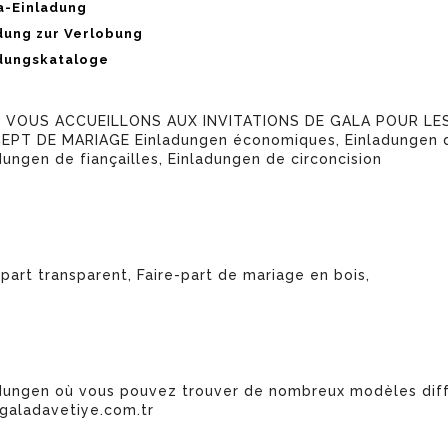
na-Einladung
adung zur Verlobung
dungskataloge
 VOUS ACCUEILLONS AUX INVITATIONS DE GALA POUR LES
PT DE MARIAGE Einladungen économiques, Einladungen d'é
dungen de fiançailles, Einladungen de circoncision
-part transparent, Faire-part de mariage en bois,
dungen où vous pouvez trouver de nombreux modèles diff
aladavetiye.com.tr