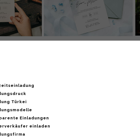
hzeitseinladung
ladungsdruck
ladung Türkei
ladungsmodelle
sparente Einladungen
erverkäufer einladen
ladungsfirma