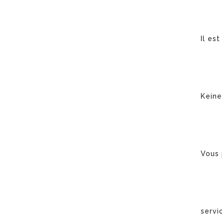
Il es
Keine
Vous 
servi