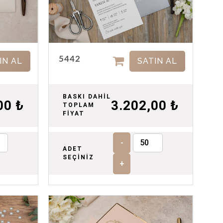
5442
IN AL
SATIN AL
BASKI DAHİL
00 ₺
3.202,00 ₺
TOPLAM
FİYAT
-
ADET
SEÇİNİZ
+