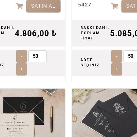
5427
SATIN AL
SAT
 DAHİL
BASKI DAHİL
4.806,00 ₺
5.085,
AM
TOPLAM
FİYAT
-
-
ADET
İZ
SEÇİNİZ
+
+