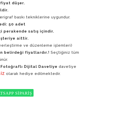
fiyat düşer.
ldir.
erigraf baskı tekniklerine uygundur.
edi: 50 adet
çi perakende satış içindir.
şteriye aittir.
yerleştirme ve düzenleme işlemleri)
n belirdeği fiyatlardır.!
Seçtiğiniz tüm
ünür.
Fotoğraflı Dijital Davetiye
davetiye
İZ
olarak hediye edilmektedir.
TSAPP SİPARİŞ