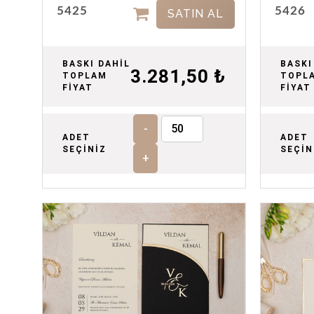
5425
5426
SATIN AL
BASKI DAHİL
BASKI
3.281,50 ₺
TOPLAM
TOPL
FİYAT
FİYAT
-
ADET
ADET
SEÇİNİZ
SEÇİN
+