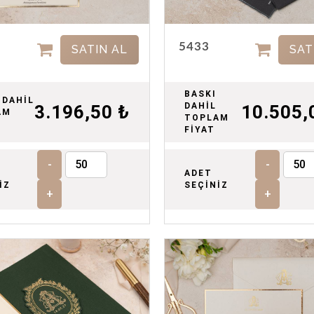
5433
SATIN AL
SAT
BASKI
 DAHİL
DAHİL
3.196,50 ₺
10.505,
AM
TOPLAM
FİYAT
-
-
ADET
İZ
SEÇİNİZ
+
+