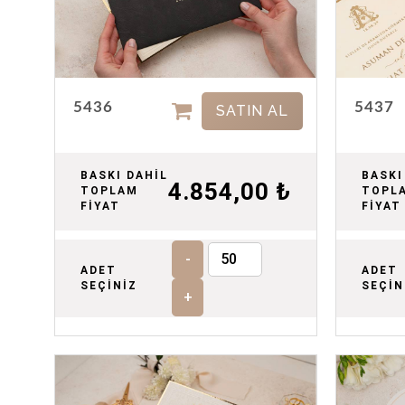
5436
5437
SATIN AL
BASKI DAHİL
BASKI
4.854,00 ₺
TOPLAM
TOPL
FİYAT
FİYAT
-
ADET
ADET
SEÇİNİZ
SEÇİN
+