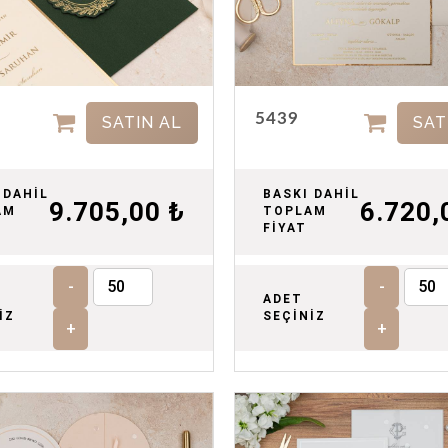
5439
SATIN AL
SAT
 DAHİL
BASKI DAHİL
9.705,00 ₺
6.720,
AM
TOPLAM
FİYAT
-
-
ADET
İZ
SEÇİNİZ
+
+