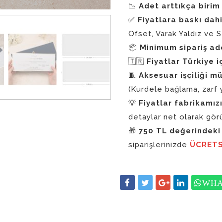
📉
Adet arttıkça birim 
✅
Fiyatlara baskı dahi
Ofset, Varak Yaldız ve S
📦
Minimum sipariş ad
🇹🇷
Fiyatlar Türkiye i
🧵
Aksesuar işçiliği mü
(Kurdele bağlama, zarf 
💡
Fiyatlar fabrikamızı
detaylar net olarak gör
🎁
750 TL değerindeki 
siparişlerinizde
ÜCRETS
WHA