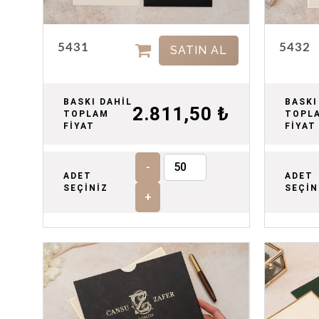
5431
5432
SATIN AL
BASKI DAHİL
BASKI
2.811,50 ₺
TOPLAM
TOPL
FİYAT
FİYAT
-
ADET
ADET
SEÇİNİZ
SEÇİN
+