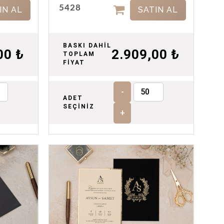
5428
IN AL
SATIN AL
BASKI DAHİL
00 ₺
2.909,00 ₺
TOPLAM
FİYAT
-
ADET
SEÇİNİZ
+