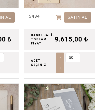
5434
IN AL
SATIN AL
BASKI DAHİL
00 ₺
9.615,00 ₺
TOPLAM
FİYAT
-
ADET
SEÇİNİZ
+