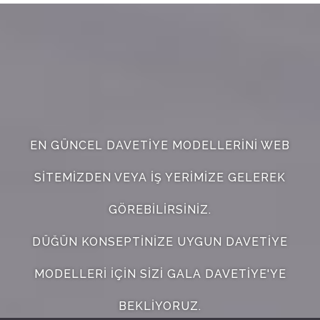
EN GÜNCEL DAVETIYE MODELLERINI WEB
SITEMIZDEN VEYA IŞ YERIMIZE GELEREK
GÖREBILIRSINIZ.
DÜĞÜN KONSEPTINIZE UYGUN DAVETIYE
MODELLERI IÇIN SIZI GALA DAVETIYE'YE
BEKLIYORUZ.